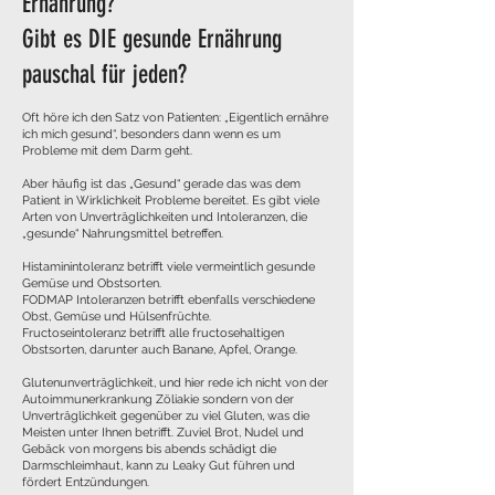
Ernährung?
Gibt es DIE gesunde Ernährung
pauschal für jeden?
Oft höre ich den Satz von Patienten: „Eigentlich ernähre
ich mich gesund“, besonders dann wenn es um
Probleme mit dem Darm geht.
Aber häufig ist das „Gesund“ gerade das was dem
Patient in Wirklichkeit Probleme bereitet. Es gibt viele
Arten von Unverträglichkeiten und Intoleranzen, die
„gesunde“ Nahrungsmittel betreffen.
Histaminintoleranz betrifft viele vermeintlich gesunde
Gemüse und Obstsorten.
FODMAP Intoleranzen betrifft ebenfalls verschiedene
Obst, Gemüse und Hülsenfrüchte.
Fructoseintoleranz betrifft alle fructosehaltigen
Obstsorten, darunter auch Banane, Apfel, Orange.
Glutenunverträglichkeit, und hier rede ich nicht von der
Autoimmunerkrankung Zöliakie sondern von der
Unverträglichkeit gegenüber zu viel Gluten, was die
Meisten unter Ihnen betrifft. Zuviel Brot, Nudel und
Gebäck von morgens bis abends schädigt die
Darmschleimhaut, kann zu Leaky Gut führen und
fördert Entzündungen.