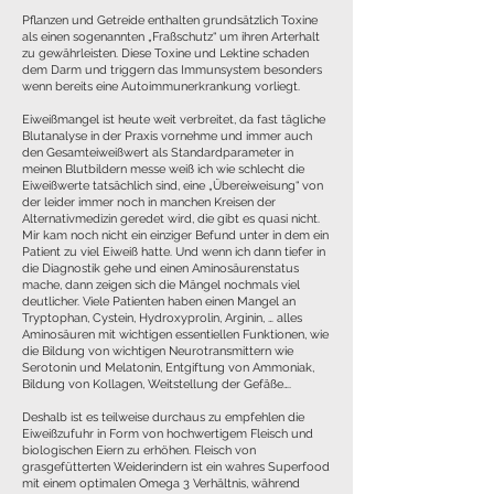
Pflanzen und Getreide enthalten grundsätzlich Toxine
als einen sogenannten „Fraßschutz“ um ihren Arterhalt
zu gewährleisten. Diese Toxine und Lektine schaden
dem Darm und triggern das Immunsystem besonders
wenn bereits eine Autoimmunerkrankung vorliegt.
Eiweißmangel ist heute weit verbreitet, da fast tägliche
Blutanalyse in der Praxis vornehme und immer auch
den Gesamteiweißwert als Standardparameter in
meinen Blutbildern messe weiß ich wie schlecht die
Eiweißwerte tatsächlich sind, eine „Übereiweisung“ von
der leider immer noch in manchen Kreisen der
Alternativmedizin geredet wird, die gibt es quasi nicht.
Mir kam noch nicht ein einziger Befund unter in dem ein
Patient zu viel Eiweiß hatte. Und wenn ich dann tiefer in
die Diagnostik gehe und einen Aminosäurenstatus
mache, dann zeigen sich die Mängel nochmals viel
deutlicher. Viele Patienten haben einen Mangel an
Tryptophan, Cystein, Hydroxyprolin, Arginin, … alles
Aminosäuren mit wichtigen essentiellen Funktionen, wie
die Bildung von wichtigen Neurotransmittern wie
Serotonin und Melatonin, Entgiftung von Ammoniak,
Bildung von Kollagen, Weitstellung der Gefäße….
Deshalb ist es teilweise durchaus zu empfehlen die
Eiweißzufuhr in Form von hochwertigem Fleisch und
biologischen Eiern zu erhöhen. Fleisch von
grasgefütterten Weiderindern ist ein wahres Superfood
mit einem optimalen Omega 3 Verhältnis, während